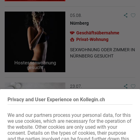
05.08.
Nürnberg
Geschäftsübernahme
Privat-Wohnung
SEXWOHNUNG ODER ZIMMER IN
NÜRNBERG GESUCHT
Hostessenwohnung
gesucht
23.07.
Süddeutschland
Privacy and User Experience on Kollegin.ch
Geschäftsübernahme
Gewerbliche Räumlichkeiten
We and our partners process your personal data, for this
gesucht!
we use cookies, which are necessary for the operation of
the website. Other cookies are only used with your
consent. Details on the types of cookies, their purpose
and the parties involved can be found further down this