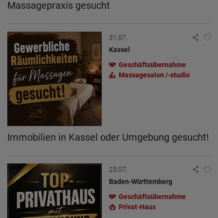
Massagepraxis gesucht
31.07.
Kassel
Geschäftsübernahme
Massagesalon /-studio
Immobilien in Kassel oder Umgebung gesucht!
23.07.
Baden-Württemberg
Geschäftsübernahme
Privat-Haus