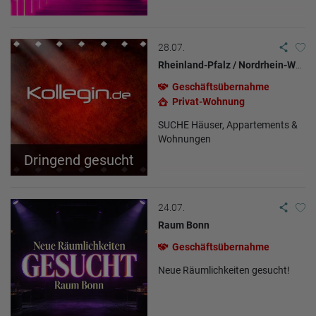
Visitor source (Facebook, search engine, or referring website)
Which files were downloaded?
Which videos were watched?
Were any advertising banners clicked?
28.07.
Where did the visitor go? Did he click on other pages of the
portal or did he leave it completely?
Rheinland-Pfalz / Nordrhein-Westfalen / Hessen
How long did the visitor stay?
Geschäftsübernahme
Place of processing:
Privat-Wohnung
European Union & USA
SUCHE Häuser, Appartements &
Wohnungen
Dringend gesucht
24.07.
Raum Bonn
Geschäftsübernahme
Neue Räumlichkeiten gesucht!