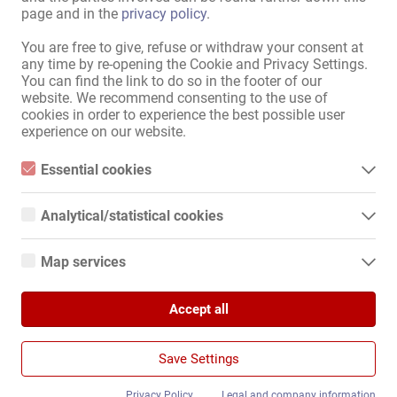
page and in the
privacy policy
.
You are free to give, refuse or withdraw your consent at
30.07.
any time by re-opening the Cookie and Privacy Settings.
Chemnitz
You can find the link to do so in the footer of our
website. We recommend consenting to the use of
Geschäftsübernahme
cookies in order to experience the best possible user
Privat-Haus
experience on our website.
Suche Gewerbeobjekt in
Chemnitz – zentral gelegen
Essential cookies
Essential cookies are all cookies necessary for the operation of
the website by enabling basic functions. The website cannot
Analytical/statistical cookies
function properly without these cookies.
Analytical or statistical cookies are cookies that are used to
15.06.
analyze website usage and create anonymized access statistics.
Map services
They help website owners understand how visitors interact with
Bad Kreuznach
websites by collecting and reporting information anonymously.
Google Maps
Geschäftsübernahme
Accept all
When you use Google Maps on our website, information about
Google Analytics
your use of this site and your IP address may be transmitted to
Suche Häuser, Appartements &
and stored on a server in the United States.
Wohnungen zur gewerblichen
We use Google Analytics, which sets third-party cookies. More
Save Settings
details about Google Analytics and the cookies used can be
Nutzung
found at the following link and in the privacy policy.
https://developers.google.com/analytics/devguides/collection/a
Privacy Policy
Legal and company information