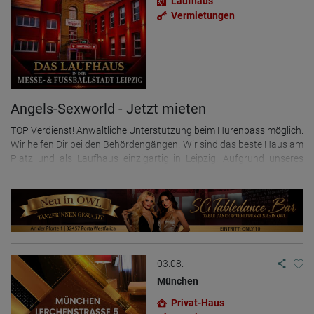
Laufhaus
Vermietungen
Angels-Sexworld - Jetzt mieten
TOP Verdienst! Anwaltliche Unterstützung beim Hurenpass möglich.
Wir helfen Dir bei den Behördengängen. Wir sind das beste Haus am
Platz und als Laufhaus einzigartig in Leipzig. Aufgrund unseres
langjährigen Bestehens haben wir natürlich einen überaus großen
Pool an Stammkunden, die unser Etablissement zu schätzen
wissen. **Solarium & Fitnessstudio vorhanden** Das Angels-
Sexworld ist sehr zentral gelegen - 5 Minuten entfernt von der
Autobahn, - in unmittelbarer Nähe zur Messe und zum
Stadtzentrum. - Einkaufsmöglichkeiten nur 3 Minuten zu Fuß. Es
verfügt über neue, schöne individuell eingerichtete Zimmer, direkt
03.08.
mit Nasszelle im Zimmer. Interessiert? Dann melde Dich doch gleich
München
0341-9102571
Privat-Haus