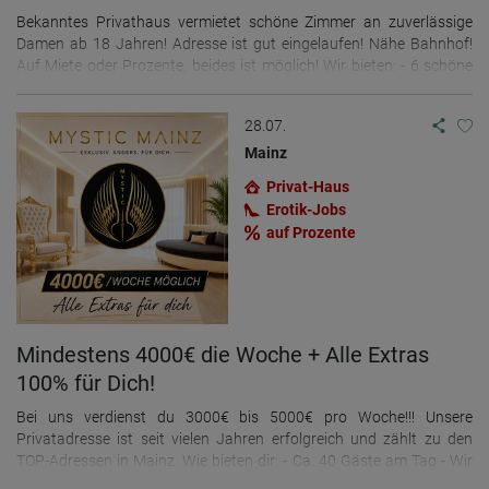
Bekanntes Privathaus vermietet schöne Zimmer an zuverlässige
Damen ab 18 Jahren! Adresse ist gut eingelaufen! Nähe Bahnhof!
Auf Miete oder Prozente, beides ist möglich! Wir bieten: - 6 schöne
Arbeitszimmer - Alle Zimmer mit eigener Dusche - Eigene Klingel,
Alarm, Zimmersafe etc. - Küche, Bad, Gäste Bad, Gäste WC - WLAN -
28.07.
Wäsche, Handtücher es ist alles vorhanden, es kann sofort
gearbeitet werden. Männliche Begleitung ist hier unerwünscht!!!
Mainz
Weitere Infos und Terminabsprachen gerne telefonisch oder per
Privat-Haus
WhatsApp +49-15211519613 Ella
Erotik-Jobs
auf Prozente
Mindestens 4000€ die Woche + Alle Extras
100% für Dich!
Bei uns verdienst du 3000€ bis 5000€ pro Woche!!! Unsere
Privatadresse ist seit vielen Jahren erfolgreich und zählt zu den
TOP-Adressen in Mainz. Wie bieten dir: - Ca. 40 Gäste am Tag - Wir
helfen dir bei den Arbeitspapieren - Internet (WLAN) - Profifotos -