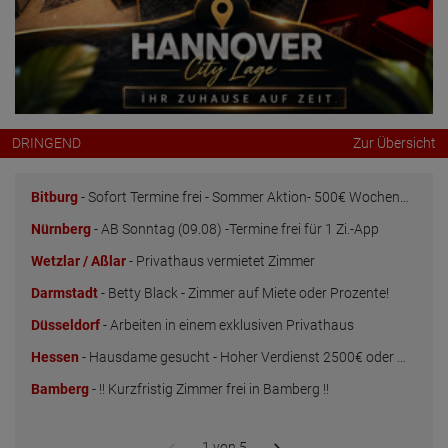
DRINGEND
Zur Übersicht
Bitburg
- Sofort Termine frei - Sommer Aktion- 500€ Wochenmiete
Nürnberg
- AB Sonntag (09.08) -Termine frei für 1 Zi.-App
Wetzlar / Aßlar
- Privathaus vermietet Zimmer
Darmstadt
- Betty Black - Zimmer auf Miete oder Prozente!
Düsseldorf
- Arbeiten in einem exklusiven Privathaus
Hessen
- Hausdame gesucht - Hoher Verdienst 2500€ oder mehr !
Bamberg
- !! Kurzfristig Zimmer frei in Bamberg !!
1 von 5