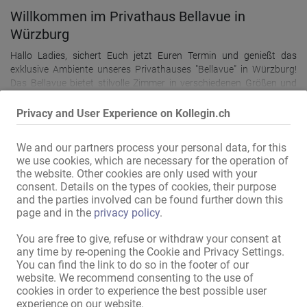
Willkommen im Privathaus Bellavue in
Würzburg
Hallo Ladies, sichert Euch jetzt Euren Termin und genießt das
exklusive Ambiente unseres Privathauses "Bellavue" in Würzburg!
Das Bellavue bietet stilvolle Zimmer in verschiedenen Größen und
Preiskategorien, ideal für selbstständiges Arbeiten. Sechs der
Zimmer sind speziell als Arbeitsräume eingerichtet, sodass Ihr rund
Privacy and User Experience on Kollegin.ch
um die Uhr flexibel und ungestört tätig sein könnt. Jedes Zimmer ist
mit einer eigenen Klingel ausgestattet, und das gesamte Haus
We and our partners process your personal data, for this
verfügt über Internet, damit Ihr immer vernetzt bleibt. Ein
we use cookies, which are necessary for the operation of
besonderes Highlight: Vor dem Eingang gibt es einen TV-Bildschirm,
the website. Other cookies are only used with your
auf dem die Profile und Bilder der Damen für Kunden präsentiert
consent. Details on the types of cookies, their purpose
06.08.
werden. Zusätzlich unterstützen wir Euch mit Werbung auf unserer
and the parties involved can be found further down this
Ingolstadt
eigenen Homepage, damit Ihr optimal sichtbar seid. Die Lage ist
page and in the
privacy policy
.
ebenso attraktiv: Einkaufsmöglichkeiten sind bequem zu Fuß
Nacht-Club mit Zimmern
erreichbar, und die Würzburger Innenstadt ist nur 5 Minuten mit
You are free to give, refuse or withdraw your consent at
Vermietungen
dem Auto entfernt – ideal für eine kurze Auszeit oder einen
any time by re-opening the Cookie and Privacy Settings.
Tagesmiete 60 €
Shopping-Trip. Unser Reinigungsteam sorgt regelmäßig dafür, dass
You can find the link to do so in the footer of our
alle Zimmer in einwandfreiem Zustand übergeben werden, sodass
website. We recommend consenting to the use of
Ihr Euch voll und ganz auf Eure Arbeit konzentrieren könnt. Bist Du
cookies in order to experience the best possible user
bereit, Teil unseres modernen und diskreten Hauses zu werden?
experience on our website.