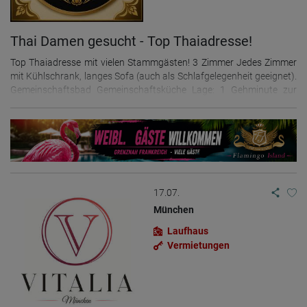
Thai Damen gesucht - Top Thaiadresse!
Top Thaiadresse mit vielen Stammgästen! 3 Zimmer Jedes Zimmer
mit Kühlschrank, langes Sofa (auch als Schlafgelegenheit geeignet).
Gemeinschaftsbad Gemeinschaftsküche Lage: 1 Gehminute zur
Sparkasse, Straßenbahn ins Stadtzentrum: 3 Haltestellen (3
Minuten) zum Bahnhof Karlsruhe: Straßenbahn – 10 Minuten
Wochenmiete: 500 € pro Zimmer Nur für thailändische
Staatsangehörige Kontakt Thai Jana +49-176-20369891 Anrufe
+49-176-62779814 WhatsApp Check-in: Sonntag ab 09:00 Uhr
Check-out: Sonntag vor 09:00 Uhr Sonntags gibt es im Laden Reis,
Wasser, Papierprodukte und Küchenutensilien.
17.07.
München
Laufhaus
Vermietungen