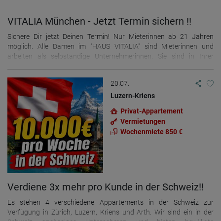
VITALIA München - Jetzt Termin sichern !!
Sichere Dir jetzt Deinen Termin! Nur Mieterinnen ab 21 Jahren
möglich. Alle Damen im "HAUS VITALIA" sind Mieterinnen und
arbeiten als selbständige Unternehmerinnen. Sie sind in Ihrer
Preisgestaltung und Ihrem Service frei und unabhängig. In unserem
Haus besteht KONDOMPFLICHT!!! Das Haus ist ausgestattet mit
20.07.
Solarium, Fitnessstudio, Getränkeautomaten und eigener
Wäscherei. Das BISTRO im Haus hat 24 Stunden geöffnet und bietet
Luzern-Kriens
kostenlos Frühstück, Mittagessen, Abendessen, Kaffee, Tee. Diese
Privat-Appartement
Leistung ist im Zimmermietpreis bereits enthalten.
Vermietungen
Mietinteressentinnen können das Haus gerne unverbindlich
Wochenmiete 850 €
besichtigen.
Verdiene 3x mehr pro Kunde in der Schweiz!!
Es stehen 4 verschiedene Appartements in der Schweiz zur
Verfügung in Zürich, Luzern, Kriens und Arth. Wir sind ein in der