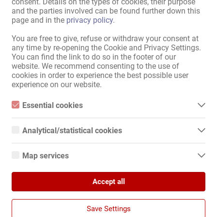
consent. Details on the types of cookies, their purpose
Übernachtungsmöglichkeit:
vorhanden
,
separat
,
kostenlos
and the parties involved can be found further down this
Weitere Dienstleistungen:
Telefonistin verfügbar
,
page and in the
privacy policy
.
Hilfestellung bei notwendigen
Arbeitspapieren
You are free to give, refuse or withdraw your consent at
any time by re-opening the Cookie and Privacy Settings.
You can find the link to do so in the footer of our
website. We recommend consenting to the use of
Adressen-Ausstattung
cookies in order to experience the best possible user
Internet:
Anschluss vorhanden
,
über
experience on our website.
WLAN
Essential cookies
im Haus:
Waschmaschine
,
Trockner
,
Empfang
,
Abschließbare
Essential cookies are all cookies necessary for the operation of
the website by enabling basic functions. The website cannot
Wertfächer
Analytical/statistical cookies
function properly without these cookies.
Küche:
mit Sitz- und Essmöglichkeit
,
Analytical or statistical cookies are cookies that are used to
analyze website usage and create anonymized access statistics.
gemeinschaftliche Nutzung
Map services
They help website owners understand how visitors interact with
Gästebereich:
Garten
,
Empfangs-Bereich
websites by collecting and reporting information anonymously.
Google Maps
Außendarstellung / Zugang:
diskretes Haus
,
diskreter
Accept all
When you use Google Maps on our website, information about
Google Analytics
Eingang
your use of this site and your IP address may be transmitted to
and stored on a server in the United States.
Damen-Parkplätze:
vorhanden
We use Google Analytics, which sets third-party cookies. More
Save Settings
details about Google Analytics and the cookies used can be