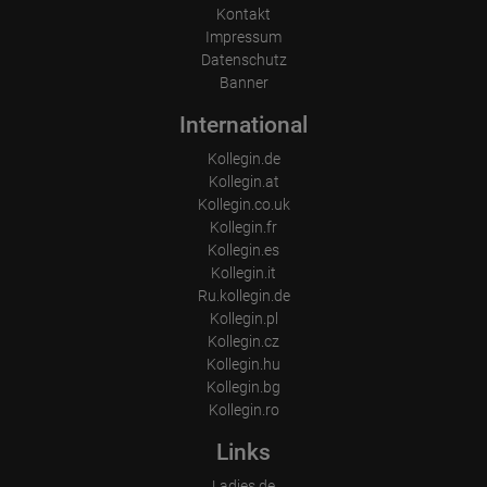
und baue dir deine Zukunft auf , du musst kein Topmodel sein, um 
Kontakt
eine von uns zu sein. 

Impressum
Sympathisch guter Service und ein gepflegtes Erscheinungsbild 
Datenschutz
schlank, und ich verspreche dir das beste Geld, was du je in deinem 
Banner
ganzen Leben verdient hast.
International
Kollegin.de
Kollegin.at
Kollegin.co.uk
Kollegin.fr
Kollegin.es
Kollegin.it
Ru.kollegin.de
Kollegin.pl
Kollegin.cz
Kollegin.hu
Kollegin.bg
Kollegin.ro
Links
Ladies.de