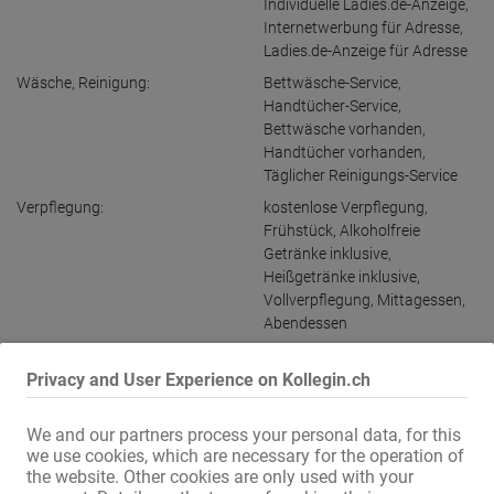
Individuelle Ladies.de-Anzeige
,
Internetwerbung für Adresse
,
Ladies.de-Anzeige für Adresse
Wäsche, Reinigung:
Bettwäsche-Service
,
Handtücher-Service
,
Bettwäsche vorhanden
,
Handtücher vorhanden
,
Täglicher Reinigungs-Service
Verpflegung:
kostenlose Verpflegung
,
Frühstück
,
Alkoholfreie
Getränke inklusive
,
Heißgetränke inklusive
,
Vollverpflegung
,
Mittagessen
,
Abendessen
Sicherheit:
Notfall-Knopf im Zimmer
Privacy and User Experience on Kollegin.ch
Arbeitsmaterial inklusive:
Kondome
,
Gleitgel
,
Softtampons
,
Massageöle
,
We and our partners process your personal data, for this
Feucht-Tücher
,
Zewa
we use cookies, which are necessary for the operation of
Wohnmöglichkeit:
vorhanden
,
kostenlos
the website. Other cookies are only used with your