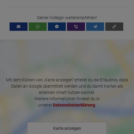
Gratis Werbung in den größten Portalen/Zeitungen

Super Verdienst-viele Stammkunden!!!

24/7 Hilfe durch unser freundliches Team-egal ob bei Amtswegen 
Deiner Kollegin weiterempfehlen!
oder beim Geld verdienen-bei uns sind die Damen Gäste und werden 
auch so behandelt!!!

Geht es euch gut geht’s uns gut!!!

Wir freuen uns auf deinen Besuch im Chalet Linz!

 Whatsapp Chat! 
Mit dem Klicken von „Karte anzeigen“ erteilst du die Erlaubnis, dass
Daten an Google übermittelt werden und du damit Karten als
externen Inhalt nutzen kannst.
Weitere Informationen findest du in
unserer
Datenschutzerklärung
.
Karte anzeigen