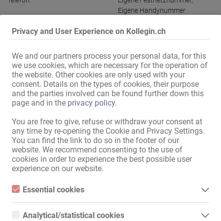
Telefon:
Eigene Festnetznummer
,
Eigene Handynummer
Internet:
Anschluss vorhanden
,
über
Privacy and User Experience on Kollegin.ch
WLAN
im Zimmer:
Musik-Anlage
,
DVD-Player / BR-
We and our partners process your personal data, for this
Player
,
Klimaanlage
,
Dusche
we use cookies, which are necessary for the operation of
und WC
the website. Other cookies are only used with your
consent. Details on the types of cookies, their purpose
im Haus:
Damen-Umkleideraum
,
Damen-
and the parties involved can be found further down this
Toiletten
,
Waschmaschine
,
page and in the
privacy policy
.
Trockner
,
Aufenthaltsraum mit
TV
,
Empfang
,
You are free to give, refuse or withdraw your consent at
Nichtraucherbereich
,
any time by re-opening the Cookie and Privacy Settings.
Abschließbare Wertfächer
,
You can find the link to do so in the footer of our
abschließbare Schränke
,
extra
website. We recommend consenting to the use of
Gäste-Toilette
,
voll klimatisiert
cookies in order to experience the best possible user
experience on our website.
Küche:
mit Sitz- und Essmöglichkeit
,
Einbauküche
,
Essential cookies
gemeinschaftliche Nutzung
Essential cookies are all cookies necessary for the operation of
Bad:
gemeinschaftliche Nutzung
,
the website by enabling basic functions. The website cannot
Analytical/statistical cookies
Dusche
function properly without these cookies.