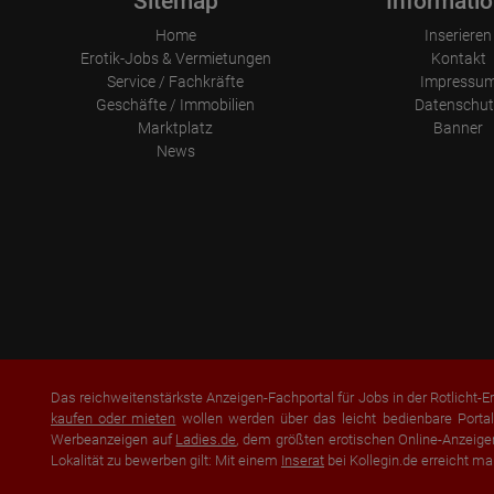
Sitemap
Informati
Home
Inserieren
Erotik-Jobs & Vermietungen
Kontakt
Service / Fachkräfte
Impressu
Geschäfte / Immobilien
Datenschut
Marktplatz
Banner
News
Das reichweitenstärkste Anzeigen-Fachportal für Jobs in der Rotlicht-Er
kaufen oder mieten
wollen werden über das leicht bedienbare Portal
Werbeanzeigen auf
Ladies.de
, dem größten erotischen Online-Anzeigem
Lokalität zu bewerben gilt: Mit einem
Inserat
bei Kollegin.de erreicht ma