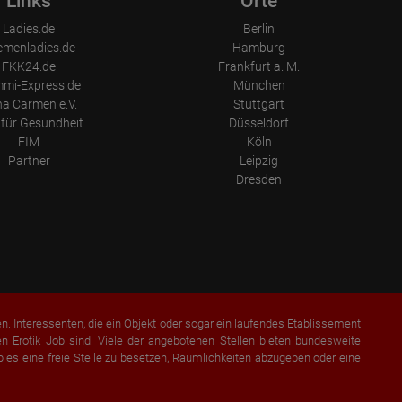
Links
Orte
Ladies.de
Berlin
emenladies.de
Hamburg
FKK24.de
Frankfurt a. M.
mi-Express.de
München
a Carmen e.V.
Stuttgart
für Gesundheit
Düsseldorf
FIM
Köln
Partner
Leipzig
Dresden
en. Interessenten, die ein Objekt oder sogar ein laufendes Etablissement
 Erotik Job sind. Viele der angebotenen Stellen bieten bundesweite
b es eine freie Stelle zu besetzen, Räumlichkeiten abzugeben oder eine