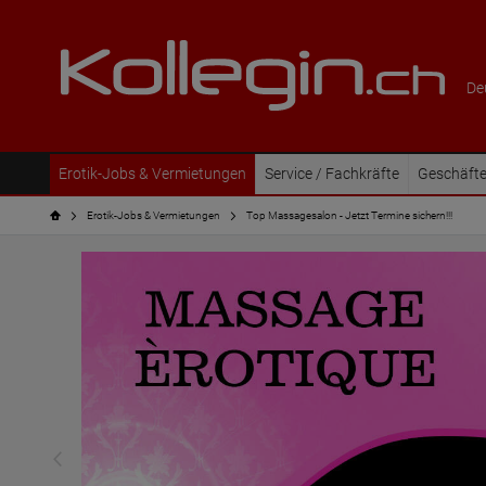
De
Erotik-Jobs & Vermietungen
Service / Fachkräfte
Geschäfte
Erotik-Jobs & Vermietungen
Top Massagesalon - Jetzt Termine sichern!!!