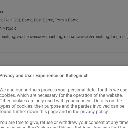
er
e (kein GV)
,
Dame
,
Fest-Dame
,
Termin-Dame
 /-studio
rmietung
,
wochenweise Vermietung
,
monatsweise Vermietung
,
langfristi
Privacy and User Experience on Kollegin.ch
We and our partners process your personal data, for this we use
cookies, which are necessary for the operation of the website.
Other cookies are only used with your consent. Details on the
types of cookies, their purpose and the parties involved can be
found further down this page and in the
privacy policy
.
You are free to give, refuse or withdraw your consent at any tim
by re-opening the Cookie and Privacy Settings. You can find the