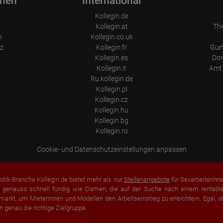
onen
International
Kollegin.de
Kollegin.at
Th
m
Kollegin.co.uk
z
Kollegin.fr
Gum
Kollegin.es
Don
Kollegin.it
Amt 
Ru.kollegin.de
Kollegin.pl
Kollegin.cz
Kollegin.hu
Kollegin.bg
Kollegin.ro
Cookie- und Datenschutzeinstellungen anpassen
otik-Branche Kollegin.de bietet mehr als nur
Stellenangebote
für Sexarbeiterinn
 genauso schnell fündig wie Damen, die auf der Suche nach einem rentablen
arkt, um Mieterinnen und Modellen den Arbeitseinstieg zu erleichtern. Egal, o
n genau die richtige Zielgruppe.