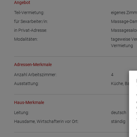
Angebot
Teil-Vermietung:
eigenes Zimm
für Sexarbeiter/in:
Massage-Dam
in Privat-Adresse:
Massagesalon
Modalitäten:
tageweise Ve
Vermietung
Adressen-Merkmale
Anzahl Arbeitszimmer:
4
Ausstattung:
Küche
,
Bad
Haus-Merkmale
Leitung:
deutsch
Hausdame, Wirtschafterin vor Ort:
ständig