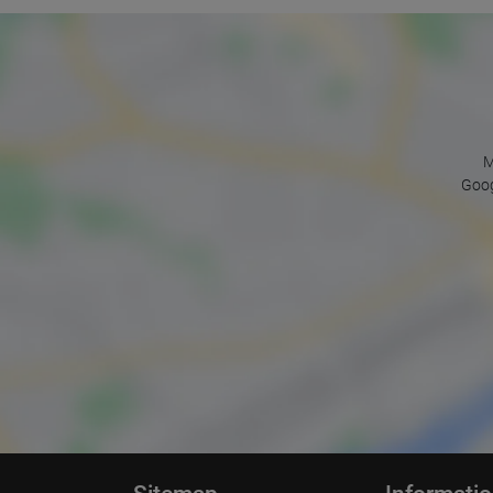
M
Goog