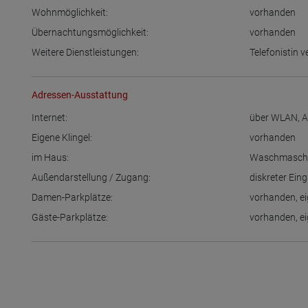
Wohnmöglichkeit:
vorhanden
Übernachtungsmöglichkeit:
vorhanden
Weitere Dienstleistungen:
Telefonistin 
Adressen-Ausstattung
Internet:
über WLAN
,
A
Eigene Klingel:
vorhanden
im Haus:
Waschmasch
Außendarstellung / Zugang:
diskreter Ein
Damen-Parkplätze:
vorhanden
,
e
Gäste-Parkplätze:
vorhanden
,
e