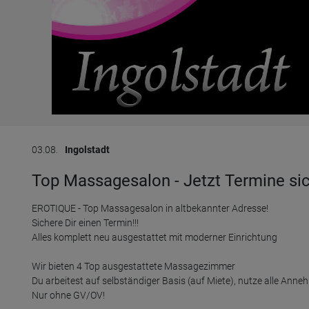
03.08.
Ingolstadt
Top Massagesalon - Jetzt Termine sic
EROTIQUE - Top Massagesalon in altbekannter Adresse!

Sichere Dir einen Termin!!!

Alles komplett neu ausgestattet mit moderner Einrichtung

Wir bieten 4 Top ausgestattete Massagezimmer

Du arbeitest auf selbständiger Basis (auf Miete), nutze alle Anne
Nur ohne GV/OV!
