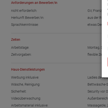
Anforderungen an Bewerber/in
nicht erforderlich:
GV
,
Französis
Herkunft Bewerber/in:
aus der Regi
Sprachkenntnisse:
etwas Deuts
Zeiten
Arbeitstage:
Montag
,
Dien
Zeitvorgaben:
flexible Zeitei
Haus-Dienstleistungen
Werbung inklusive:
Ladies.de-Anz
Wäsche, Reinigung:
Bettwäsche-S
Sicherheit:
Security vor O
Videoüberwachung:
Außenbereic
Arbeitsmaterial inklusive:
Massageöle
,