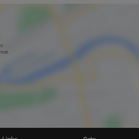
an
nnst.