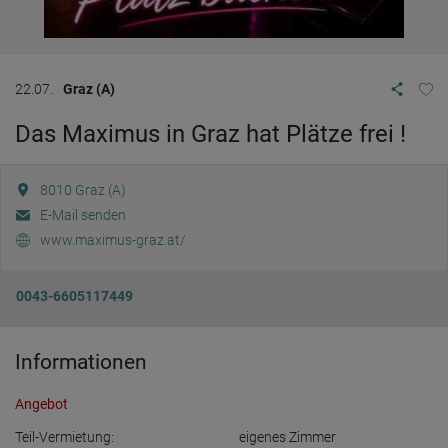
22.07.
Graz (A)
Das Maximus in Graz hat Plätze frei !
8010
Graz (A)
E-Mail senden
www.maximus-graz.at/
0043-6605117449
Informationen
Angebot
Teil-Vermietung:
eigenes Zimmer