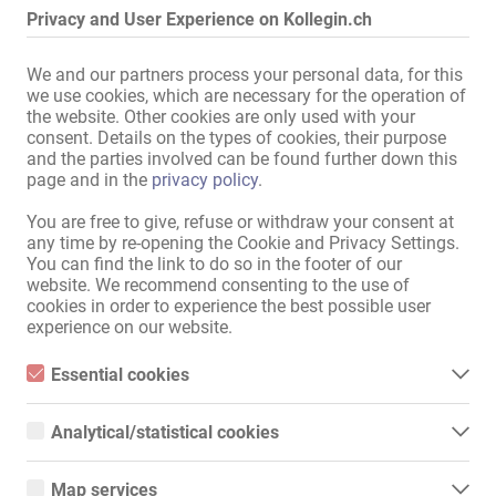
Privacy and User Experience on Kollegin.ch
Adressen-Ausstattung
Internet:
Anschluss vorhanden
,
über
We and our partners process your personal data, for this
WLAN
we use cookies, which are necessary for the operation of
the website. Other cookies are only used with your
Eigene Klingel:
mit Statusanzeige
consent. Details on the types of cookies, their purpose
Bild am Eingang:
and the parties involved can be found further down this
page and in the
privacy policy
.
im Laufhauszimmer:
Waschbecken
,
Dusche
,
Dusche
und WC
,
Kühlschrank
You are free to give, refuse or withdraw your consent at
any time by re-opening the Cookie and Privacy Settings.
im Haus:
Damen-Umkleideraum
,
Damen-
You can find the link to do so in the footer of our
Umkleideraum mit Duschen
,
website. We recommend consenting to the use of
Damen-Toiletten
,
cookies in order to experience the best possible user
Waschmaschine
,
Trockner
,
experience on our website.
Nichtraucherbereich
,
Aufenthaltsraum
,
Empfang
Essential cookies
Küche:
Einbauküche
,
mit Sitz- und
Essential cookies are all cookies necessary for the operation of
Essmöglichkeit
,
the website by enabling basic functions. The website cannot
Analytical/statistical cookies
function properly without these cookies.
gemeinschaftliche Nutzung
Analytical or statistical cookies are cookies that are used to
Bad:
Dusche
analyze website usage and create anonymized access statistics.
Map services
They help website owners understand how visitors interact with