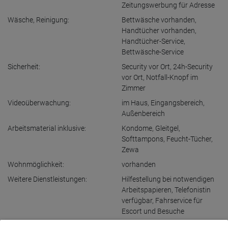
Zeitungswerbung für Adresse
Wäsche, Reinigung:
Bettwäsche vorhanden
,
Handtücher vorhanden
,
Handtücher-Service
,
Bettwäsche-Service
Sicherheit:
Security vor Ort
,
24h-Security
vor Ort
,
Notfall-Knopf im
Zimmer
Videoüberwachung:
im Haus
,
Eingangsbereich
,
Außenbereich
Arbeitsmaterial inklusive:
Kondome
,
Gleitgel
,
Softtampons
,
Feucht-Tücher
,
Zewa
Wohnmöglichkeit:
vorhanden
Weitere Dienstleistungen:
Hilfestellung bei notwendigen
Arbeitspapieren
,
Telefonistin
verfügbar
,
Fahrservice für
Escort und Besuche