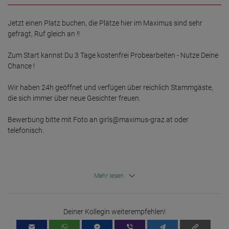
user's browser is not merged with other data from Google.
Information collected on visitor behavior is as follows:
Jetzt einen Platz buchen, die Plätze hier im Maximus sind sehr 
Origin (country and city)
gefragt, Ruf gleich an !!

Language
Operating system
Device (PC, tablet PC or smartphone)
Zum Start kannst Du 3 Tage kostenfrei Probearbeiten - Nutze Deine 
Browser and any add-ons used
Chance !

Resolution of the computer
Visitor source (Facebook, search engine, or referring website)
Which files were downloaded?
Wir haben 24h geöffnet und verfügen über reichlich Stammgäste, 

Which videos were watched?
die sich immer über neue Gesichter freuen.

Were any advertising banners clicked?
Where did the visitor go? Did he click on other pages of the
portal or did he leave it completely?
Bewerbung bitte mit Foto an girls@maximus-graz.at oder 
How long did the visitor stay?
telefonisch.
Place of processing:
European Union & USA
Mehr lesen
Deiner Kollegin weiterempfehlen!