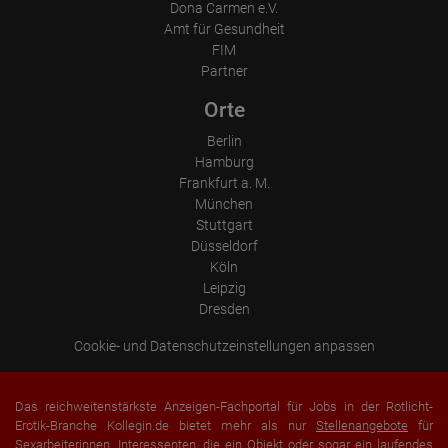
Dona Carmen e.V.
Amt für Gesundheit
FIM
Partner
Orte
Berlin
Hamburg
Frankfurt a. M.
München
Stuttgart
Düsseldorf
Köln
Leipzig
Dresden
Cookie- und Datenschutzeinstellungen anpassen
Das reichweitenstärkste Anzeigen-Fachportal für Jobs in der Rotlicht-
Erotik-Branche Kollegin.de bietet mehr als nur
Stellenangebote
für
Sexarbeiterinnen. Interessenten, die ein Objekt oder sogar ein laufendes