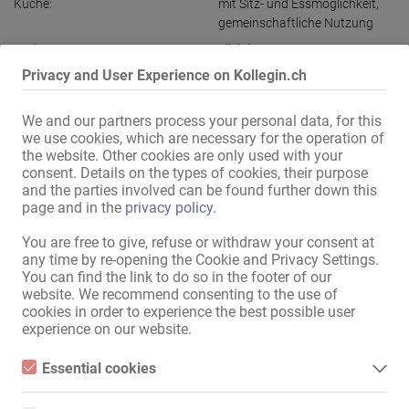
Küche:
mit Sitz- und Essmöglichkeit
,
gemeinschaftliche Nutzung
Bad:
alleinige Nutzung
Privacy and User Experience on Kollegin.ch
Außendarstellung / Zugang:
diskreter Eingang
Garage / Stellplatz inklusive:
We and our partners process your personal data, for this
Lage:
Innenstadt
we use cookies, which are necessary for the operation of
the website. Other cookies are only used with your
max. 10 Min zu Fuß:
Einkaufszentrum
,
Friseur
,
consent. Details on the types of cookies, their purpose
Nagelstudio
,
Sonnenstudio
,
U-
and the parties involved can be found further down this
Bahn / S-Bahn
,
Bushaltestelle
,
page and in the
privacy policy
.
Apotheke
,
Bank
,
Kiosk
,
Restaurant
,
Cafe
,
Clubs
You are free to give, refuse or withdraw your consent at
any time by re-opening the Cookie and Privacy Settings.
You can find the link to do so in the footer of our
Alle Informationen anzeigen
website. We recommend consenting to the use of
cookies in order to experience the best possible user
experience on our website.
Ab sofort suchen wir Apartment-Frauen. Du hast hier die 
einzigartige Möglichkeit, nicht nur Deine Gäste, sondern eine 
Essential cookies
Vielzahl an Laufkundschaft (200.000 Besucher wöchentlich) 
Essential cookies are all cookies necessary for the operation of
glücklich zu machen. Frauen aller Nationen sind herzlich 
the website by enabling basic functions. The website cannot