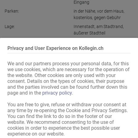
Eingang
Parken:
in der Nähe
,
vor dem Haus
,
kostenlos
,
gegen Gebühr
Lage:
Innenstadt
,
am Stadtrand
,
äußerer Stadtteil
max. 15 Min mit Verkehrsmittel:
Bushaltestelle
,
Apotheke
,
Bank
,
Privacy and User Experience on Kollegin.ch
Post
,
Supermarkt
,
Friseur
,
Nagelstudio
,
Sonnenstudio
,
Restaurant
,
Cafe
,
Tankstelle
We and our partners process your personal data, for this
we use cookies, which are necessary for the operation of
the website. Other cookies are only used with your
Alle Informationen anzeigen
consent. Details on the types of cookies, their purpose
and the parties involved can be found further down this
page and in the
privacy policy
.
Schnell Termine machen - bevor es keine mehr gibt ! 

You are free to give, refuse or withdraw your consent at
Mehrere Top 1-Zimmer Appartements z.b. in Saarlouis Citylage / 
any time by re-opening the Cookie and Privacy Settings.
Zentrum Saarlouis liegt in Nähe der Französischen Grenze, und an 
You can find the link to do so in the footer of our
der Autobahn zur Luxemburger Grenze.

website. We recommend consenting to the use of
cookies in order to experience the best possible user
Weitere Apartments findest Du in:

experience on our website.