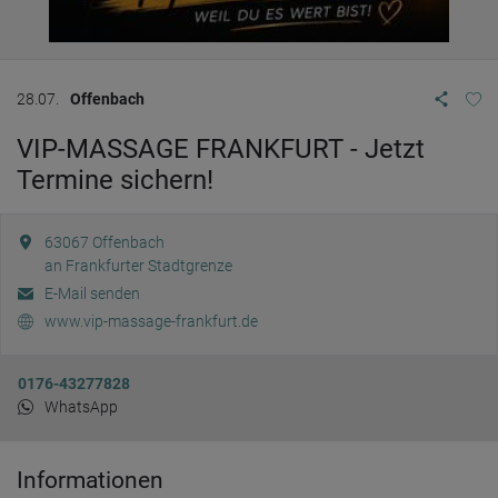
28.07.
Offenbach
VIP-MASSAGE FRANKFURT - Jetzt
Termine sichern!
63067
Offenbach
an Frankfurter Stadtgrenze
E-Mail senden
www.vip-massage-frankfurt.de
0176-43277828
WhatsApp
Informationen