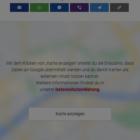
Auch Anfängerinnen oder Quereinsteigerinnen ohne Erfahrung sind 
bei uns jederzeit willkommen. Wir arbeiten Dich in jeden Fall in unser 
Massagekonzept ein und du wirst Dich bei uns in vielerlei Hinsicht 
wohlfühlen! :-)

Wenn ihr bei uns arbeitet, können wir euch eine Wohnung für 
privates wohnen zur Verfügung stellen! Direkt in der City, alle 
Einkaufsmöglichkeiten vorhanden!

Mit dem Klicken von „Karte anzeigen“ erteilst du die Erlaubnis, dass
Daten an Google übermittelt werden und du damit Karten als
externen Inhalt nutzen kannst.
Weitere Informationen findest du in
unserer
Datenschutzerklärung
.
Karte anzeigen