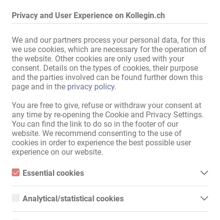
Videoüberwachung:
im Haus
,
Eingangsbereich
Privacy and User Experience on Kollegin.ch
Wohnmöglichkeit:
vorhanden
Übernachtungsmöglichkeit:
vorhanden
We and our partners process your personal data, for this
Weitere Dienstleistungen:
Telefonistin verfügbar
we use cookies, which are necessary for the operation of
the website. Other cookies are only used with your
consent. Details on the types of cookies, their purpose
and the parties involved can be found further down this
Adressen-Ausstattung
page and in the
privacy policy
.
Internet:
über WLAN
You are free to give, refuse or withdraw your consent at
im Appartement:
Musik-Anlage
,
Waschbecken
,
any time by re-opening the Cookie and Privacy Settings.
Dusche
,
Dusche und WC
,
You can find the link to do so in the footer of our
Kühlschrank
website. We recommend consenting to the use of
cookies in order to experience the best possible user
im Haus:
Damen-Toiletten
,
experience on our website.
Waschmaschine
,
Trockner
,
Aufenthaltsraum
,
Empfang
,
Essential cookies
abschließbare Schränke
,
extra
Gäste-Toilette
Essential cookies are all cookies necessary for the operation of
the website by enabling basic functions. The website cannot
Analytical/statistical cookies
Küche:
Einbauküche
,
function properly without these cookies.
gemeinschaftliche Nutzung
Analytical or statistical cookies are cookies that are used to
analyze website usage and create anonymized access statistics.