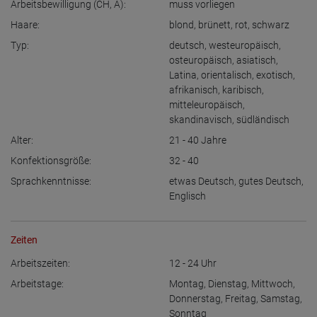
Arbeitsbewilligung (CH, A):
muss vorliegen
Haare:
blond
,
brünett
,
rot
,
schwarz
Typ:
deutsch
,
westeuropäisch
,
osteuropäisch
,
asiatisch
,
Latina
,
orientalisch
,
exotisch
,
afrikanisch
,
karibisch
,
mitteleuropäisch
,
skandinavisch
,
südländisch
Alter:
21 - 40
Jahre
Konfektionsgröße:
32 - 40
Sprachkenntnisse:
etwas Deutsch
,
gutes Deutsch
,
Englisch
Zeiten
Arbeitszeiten:
12 - 24
Uhr
Arbeitstage:
Montag
,
Dienstag
,
Mittwoch
,
Donnerstag
,
Freitag
,
Samstag
,
Sonntag