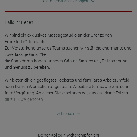
Alle Informationen anzeigen
the USA and shortened there. The IP address transmitted by the
user's browser is not merged with other data from Google.
Information collected on visitor behavior is as follows:
Origin (country and city)
Hallo ihr Lieben!

Language
Operating system
Wir sind ein exklusives Massagestudio an der Grenze von 
Device (PC, tablet PC or smartphone)
Browser and any add-ons used
Frankfurt/Offenbach. 

Resolution of the computer
Zur Verstärkung unseres Teams suchen wir ständig charmante und 
Visitor source (Facebook, search engine, or referring website)
zuverlässige Girls 21+,

Which files were downloaded?
Which videos were watched?
die Spaß daran haben, unseren Gästen Sinnlichkeit, Entspannung 
Were any advertising banners clicked?
und Genuss zu bereiten.

Where did the visitor go? Did he click on other pages of the
portal or did he leave it completely?
Wir bieten dir ein gepflegtes, lockeres und familiäres Arbeitsumfeld, 
How long did the visitor stay?
nach Deinen Wünschen angepasste Arbeitszeiten, sowie eine sehr 
Place of processing:
faire Vergütung. An dieser Stelle betonen wir, dass all deine Extras 
European Union & USA
dir zu 100% gehören!

Wenn Du zwischen 18 und 40 Jahren alt bist, zuverlässig, attraktiv 
Mehr lesen
und Spaß an der Massage hast, dann freuen wir uns auf Deine 
Nachricht.

Deiner Kollegin weiterempfehlen!