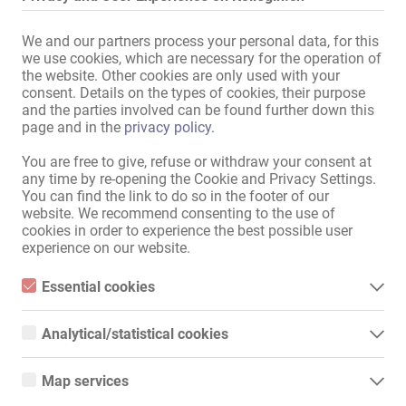
abschließbare Schränke
We and our partners process your personal data, for this
Küche:
gemeinschaftliche Nutzung
,
we use cookies, which are necessary for the operation of
mit Sitz- und Essmöglichkeit
the website. Other cookies are only used with your
Bad:
gemeinschaftliche Nutzung
consent. Details on the types of cookies, their purpose
and the parties involved can be found further down this
Außendarstellung / Zugang:
diskretes Haus
,
diskreter
page and in the
privacy policy
.
Eingang
Damen-Parkplätze:
vorhanden
You are free to give, refuse or withdraw your consent at
any time by re-opening the Cookie and Privacy Settings.
Gäste-Parkplätze:
vorhanden
You can find the link to do so in the footer of our
Parken:
website. We recommend consenting to the use of
in der Nähe
,
kostenlos
cookies in order to experience the best possible user
max. 10 Min zu Fuß:
Bushaltestelle
,
Apotheke
,
Bank
,
experience on our website.
Post
,
Supermarkt
,
Friseur
,
Restaurant
,
Cafe
,
Essential cookies
Fitnessstudio
Essential cookies are all cookies necessary for the operation of
the website by enabling basic functions. The website cannot
Analytical/statistical cookies
function properly without these cookies.
Alle Informationen anzeigen
Analytical or statistical cookies are cookies that are used to
analyze website usage and create anonymized access statistics.
Map services
They help website owners understand how visitors interact with
websites by collecting and reporting information anonymously.
Google Maps